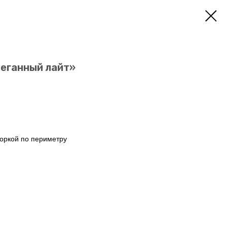
теганный лайт»
боркой по периметру